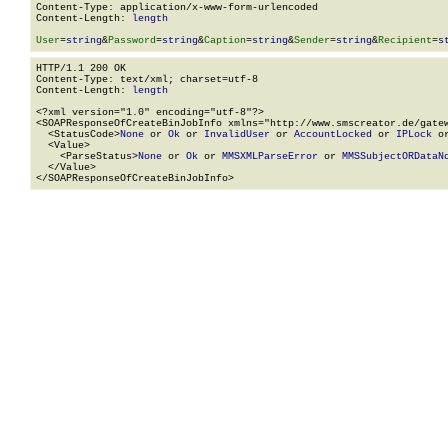
Content-Type: application/x-www-form-urlencoded

Content-Length: 
length
User
=
string
&
Password
=
string
&
Caption
=
string
&
Sender
=
string
&
Recipient
=
s
HTTP/1.1 200 OK

Content-Type: text/xml; charset=utf-8

Content-Length: 
length
<?xml version="1.0" encoding="utf-8"?>

<SOAPResponseOfCreateBinJobInfo xmlns="http://www.smscreator.de/gatew
  <StatusCode>
None
 or 
Ok
 or 
InvalidUser
 or 
AccountLocked
 or 
IPLock
 o
  <Value>

    <ParseStatus>
None
 or 
Ok
 or 
MMSXMLParseError
 or 
MMSSubjectORDataN
  </Value>

</SOAPResponseOfCreateBinJobInfo>