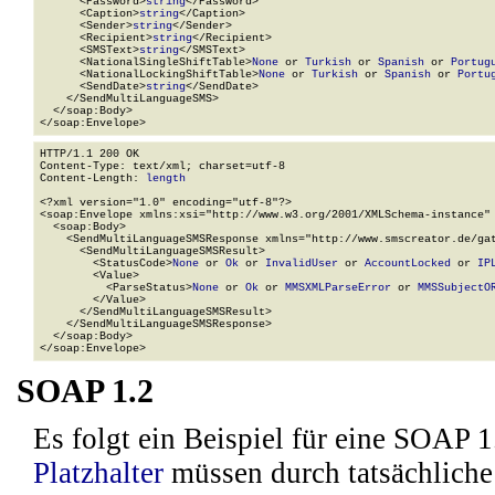
      <Password>
string
</Password>

      <Caption>
string
</Caption>

      <Sender>
string
</Sender>

      <Recipient>
string
</Recipient>

      <SMSText>
string
</SMSText>

      <NationalSingleShiftTable>
None
 or 
Turkish
 or 
Spanish
 or 
Portug
      <NationalLockingShiftTable>
None
 or 
Turkish
 or 
Spanish
 or 
Portu
      <SendDate>
string
</SendDate>

    </SendMultiLanguageSMS>

  </soap:Body>

</soap:Envelope>
HTTP/1.1 200 OK

Content-Type: text/xml; charset=utf-8

Content-Length: 
length
<?xml version="1.0" encoding="utf-8"?>

<soap:Envelope xmlns:xsi="http://www.w3.org/2001/XMLSchema-instance" 
  <soap:Body>

    <SendMultiLanguageSMSResponse xmlns="http://www.smscreator.de/gat
      <SendMultiLanguageSMSResult>

        <StatusCode>
None
 or 
Ok
 or 
InvalidUser
 or 
AccountLocked
 or 
IP
        <Value>

          <ParseStatus>
None
 or 
Ok
 or 
MMSXMLParseError
 or 
MMSSubjectO
        </Value>

      </SendMultiLanguageSMSResult>

    </SendMultiLanguageSMSResponse>

  </soap:Body>

</soap:Envelope>
SOAP 1.2
Es folgt ein Beispiel für eine SOAP 
Platzhalter
müssen durch tatsächliche