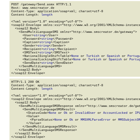
POST /gateway/Send.asmx HTTP/1.1

Host: www.smscreator.de

Content-Type: application/soap+xml; charset=utf-8

Content-Length: 
length
<?xml version="1.0" encoding="utf-8"?>

<soap12:Envelope xmlns:xsi="http://www.w3.org/2001/XMLSchema-instance
  <soap12:Body>

    <SendMultiLanguageSMS xmlns="http://www.smscreator.de/gateway">

      <User>
string
</User>

      <Password>
string
</Password>

      <Caption>
string
</Caption>

      <Sender>
string
</Sender>

      <Recipient>
string
</Recipient>

      <SMSText>
string
</SMSText>

      <NationalSingleShiftTable>
None
 or 
Turkish
 or 
Spanish
 or 
Portug
      <NationalLockingShiftTable>
None
 or 
Turkish
 or 
Spanish
 or 
Portu
      <SendDate>
string
</SendDate>

    </SendMultiLanguageSMS>

  </soap12:Body>

</soap12:Envelope>
HTTP/1.1 200 OK

Content-Type: application/soap+xml; charset=utf-8

Content-Length: 
length
<?xml version="1.0" encoding="utf-8"?>

<soap12:Envelope xmlns:xsi="http://www.w3.org/2001/XMLSchema-instance
  <soap12:Body>

    <SendMultiLanguageSMSResponse xmlns="http://www.smscreator.de/gat
      <SendMultiLanguageSMSResult>

        <StatusCode>
None
 or 
Ok
 or 
InvalidUser
 or 
AccountLocked
 or 
IP
        <Value>

          <ParseStatus>
None
 or 
Ok
 or 
MMSXMLParseError
 or 
MMSSubjectO
        </Value>

      </SendMultiLanguageSMSResult>

    </SendMultiLanguageSMSResponse>

  </soap12:Body>

</soap12:Envelope>