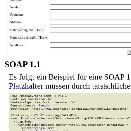
Sender:
Recipient:
SMSText:
NationalSingleShiftTable:
NationalLockingShiftTable:
SendDate:
SOAP 1.1
Es folgt ein Beispiel für eine SOAP 
Platzhalter
müssen durch tatsächliche
POST /gateway/Send.asmx HTTP/1.1

Host: www.smscreator.de

Content-Type: text/xml; charset=utf-8

Content-Length: 
length
SOAPAction: "http://www.smscreator.de/gateway/SendMultiLanguageSMS"

<?xml version="1.0" encoding="utf-8"?>

<soap:Envelope xmlns:xsi="http://www.w3.org/2001/XMLSchema-instance" 
  <soap:Body>

    <SendMultiLanguageSMS xmlns="http://www.smscreator.de/gateway">

      <User>
string
</User>
