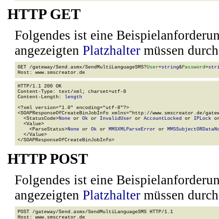
HTTP GET
Folgendes ist eine Beispielanforder
angezeigten
Platzhalter
müssen durch 
GET /gateway/Send.asmx/SendMultiLanguageSMS?
User
=
string
&
Password
=
str
HTTP/1.1 200 OK

Content-Type: text/xml; charset=utf-8

Content-Length: 
length
<?xml version="1.0" encoding="utf-8"?>

<SOAPResponseOfCreateBinJobInfo xmlns="http://www.smscreator.de/gatew
  <StatusCode>
None
 or 
Ok
 or 
InvalidUser
 or 
AccountLocked
 or 
IPLock
 o
  <Value>

    <ParseStatus>
None
 or 
Ok
 or 
MMSXMLParseError
 or 
MMSSubjectORDataN
  </Value>

</SOAPResponseOfCreateBinJobInfo>
HTTP POST
Folgendes ist eine Beispielanforder
angezeigten
Platzhalter
müssen durch 
POST /gateway/Send.asmx/SendMultiLanguageSMS HTTP/1.1

Host: www.smscreator.de
