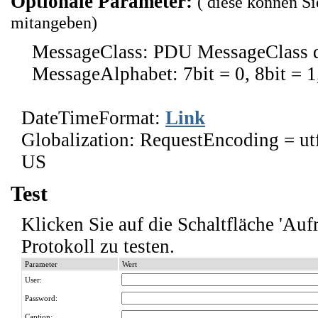
Optionale Parameter:
( diese können S
mitangeben)
MessageClass: PDU MessageClass d
MessageAlphabet: 7bit = 0, 8bit = 1
DateTimeFormat:
Link
Globalization: RequestEncoding = utf
US
Test
Klicken Sie auf die Schaltfläche 'A
Protokoll zu testen.
Parameter
Wert
User:
Password:
Caption: