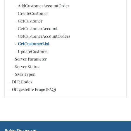
AddCustomerAccountOrder
CreateCustomer
GetCustomer
GetCustomerAccount
GetCustomerAccountOrders
GetCustomerList
UpdateCustomer
Server Parameter
Server Status
SMS Typen
DLR Codes
Oft gestellte Frage (FAQ)
Rufen Sie uns an.